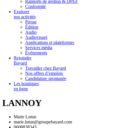
Rapports de gestion & DPEF
Conformité
Explorer
nos activités
Presse
Édition
Audio
Audiovisuel
Applications et plateformes
Services média
Événements
Rejoindre
Bayard
Travailler chez Bayard
Nos offres d’emplois
Candidature spontanée
Les boutiques
en ligne
LANNOY
Marie Lutun
marie.lutun@groupebayard.com
0608838343