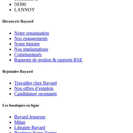
59390
LANNOY
Découvrir Bayard
Notre organisation
Nos engagements
Notre histoire
Nos implantations
Communiqués
Rapports de gestion & rapports RSE
Rejoindre Bayard
Travailler chez Bayard
Nos offres d’emplois
Candidature spontanée
Les boutiques en ligne
Bayard Jeunesse
Milan
Librairie Bayard
Boutique Notre Temps