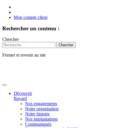
Mon compte client
Rechercher un contenu :
Chercher
Fermer et revenir au site
Aller
au
contenu
Découvrir
Bayard
Nos engagements
Notre organisation
Notre histoire
Nos implantations
Communiqués