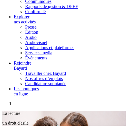
Communiqués
Rapports de gestion & DPEF
Conformité
Explorer
nos activités
Presse
Édition
Audio
Audiovisuel
Applications et plateformes
Services média
Événements
Rejoindre
Bayard
Travailler chez Bayard
Nos offres d’emplois
Candidature spontanée
Les boutiques
en ligne
La lecture
un droit d'asile