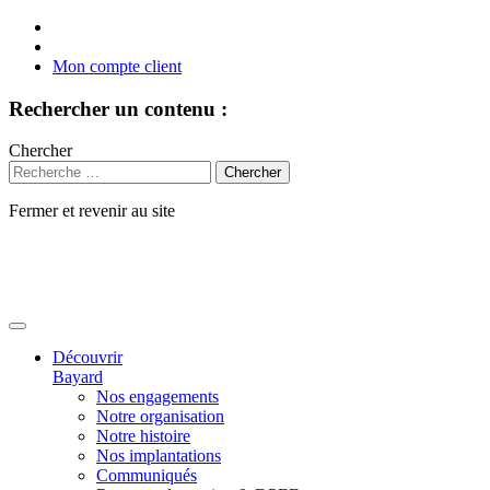
Mon compte client
Rechercher un contenu :
Chercher
Fermer et revenir au site
Aller
au
contenu
Découvrir
Bayard
Nos engagements
Notre organisation
Notre histoire
Nos implantations
Communiqués