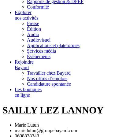
Rapports de gestion & DPEF
Conformité
Explorer
nos activités
Presse
Édition
Audio
Audiovisuel
Applications et plateformes
Services média
Événements
Rejoindre
Bayard
Travailler chez Bayard
Nos offres d’emplois
Candidature spontanée
Les boutiques
en ligne
SAILLY LEZ LANNOY
Marie Lutun
marie.lutun@groupebayard.com
0608838343