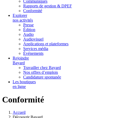
Communiqués
Rapports de gestion & DPEF
Conformité
Explorer
nos activités
Presse
Édition
Audio
Audiovisuel
Applications et plateformes
Services média
Événements
Rejoindre
Bayard
Travailler chez Bayard
Nos offres d’emplois
Candidature spontanée
Les boutiques
en ligne
Conformité
Accueil
Découvrir Bayard