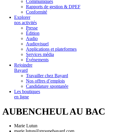
Communiqués
Rapports de gestion & DPEF
Conformité
Explorer
nos activités
Presse
Édition
Audio
Audiovisuel
Applications et plateformes
Services média
Événements
Rejoindre
Bayard
Travailler chez Bayard
Nos offres d’emplois
Candidature spontanée
Les boutiques
en ligne
AUBENCHEUL AU BAC
Marie Lutun
marie.lutun@groupebayard.com