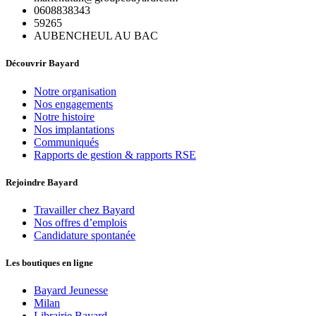
0608838343
59265
AUBENCHEUL AU BAC
Découvrir Bayard
Notre organisation
Nos engagements
Notre histoire
Nos implantations
Communiqués
Rapports de gestion & rapports RSE
Rejoindre Bayard
Travailler chez Bayard
Nos offres d’emplois
Candidature spontanée
Les boutiques en ligne
Bayard Jeunesse
Milan
Librairie Bayard