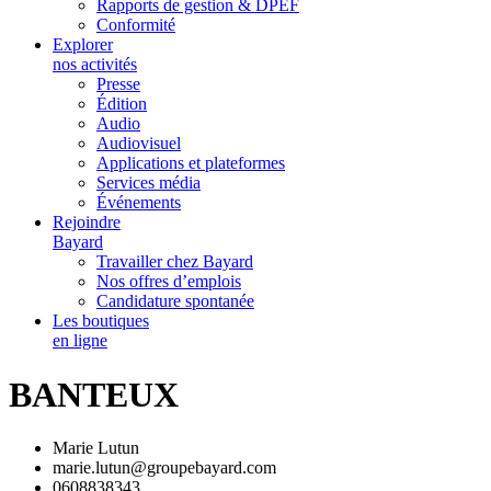
Rapports de gestion & DPEF
Conformité
Explorer
nos activités
Presse
Édition
Audio
Audiovisuel
Applications et plateformes
Services média
Événements
Rejoindre
Bayard
Travailler chez Bayard
Nos offres d’emplois
Candidature spontanée
Les boutiques
en ligne
BANTEUX
Marie Lutun
marie.lutun@groupebayard.com
0608838343