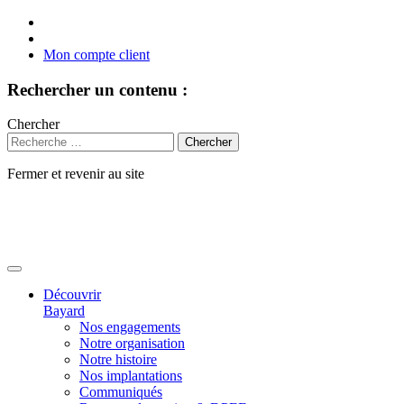
Mon compte client
Rechercher un contenu :
Chercher
Fermer et revenir au site
Aller
au
contenu
Découvrir
Bayard
Nos engagements
Notre organisation
Notre histoire
Nos implantations
Communiqués