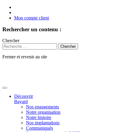
Mon compte client
Rechercher un contenu :
Chercher
Fermer et revenir au site
Aller
au
contenu
Découvrir
Bayard
Nos engagements
Notre organisation
Notre histoire
Nos implantations
Communiqués