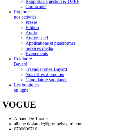
Rapports de gestion & DPEF
Conformité
Explorer
nos activités
Presse
Édition
Audio
Audiovisuel
Applications et plateformes
Services média
Événements
Rejoindre
Bayard
Travailler chez Bayard
Nos offres d’emplois
Candidature spontanée
Les boutiques
en ligne
VOGUE
Albane De Tarade
albane.de-tarade@groupebayard.com
0789606716