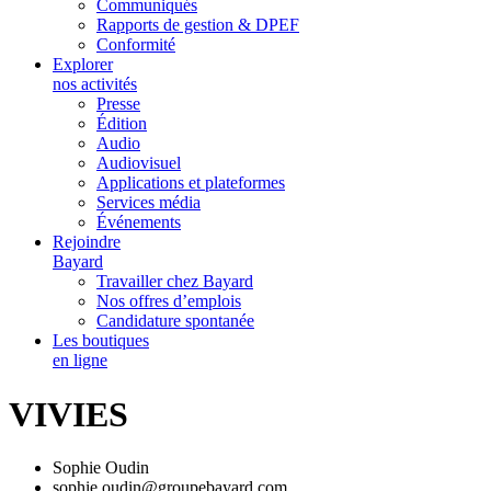
Communiqués
Rapports de gestion & DPEF
Conformité
Explorer
nos activités
Presse
Édition
Audio
Audiovisuel
Applications et plateformes
Services média
Événements
Rejoindre
Bayard
Travailler chez Bayard
Nos offres d’emplois
Candidature spontanée
Les boutiques
en ligne
VIVIES
Sophie Oudin
sophie.oudin@groupebayard.com