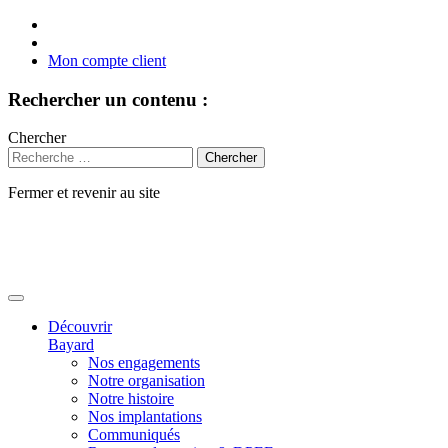
Mon compte client
Rechercher un contenu :
Chercher
Fermer et revenir au site
Aller
au
contenu
Découvrir
Bayard
Nos engagements
Notre organisation
Notre histoire
Nos implantations
Communiqués