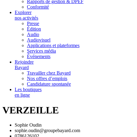
Rapports de gestion & DPEF
Conformité
Explorer
nos activités
Presse
Édition
Audio
Audiovisuel
Applications et plateformes
Services média
Événements
Rejoindre
Bayard
Travailler chez Bayard
Nos offres d’emplois
Candidature spontanée
Les boutiques
en ligne
VERZEILLE
Sophie Oudin
sophie.oudin@groupebayard.com
0786126102