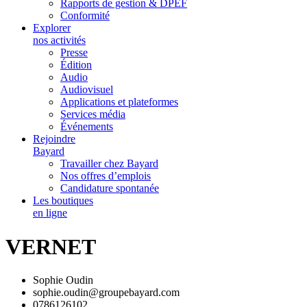
Rapports de gestion & DPEF
Conformité
Explorer
nos activités
Presse
Édition
Audio
Audiovisuel
Applications et plateformes
Services média
Événements
Rejoindre
Bayard
Travailler chez Bayard
Nos offres d’emplois
Candidature spontanée
Les boutiques
en ligne
VERNET
Sophie Oudin
sophie.oudin@groupebayard.com
0786126102