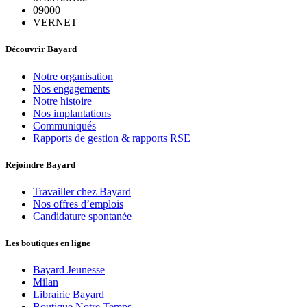
09000
VERNET
Découvrir Bayard
Notre organisation
Nos engagements
Notre histoire
Nos implantations
Communiqués
Rapports de gestion & rapports RSE
Rejoindre Bayard
Travailler chez Bayard
Nos offres d’emplois
Candidature spontanée
Les boutiques en ligne
Bayard Jeunesse
Milan
Librairie Bayard
Boutique Notre Temps