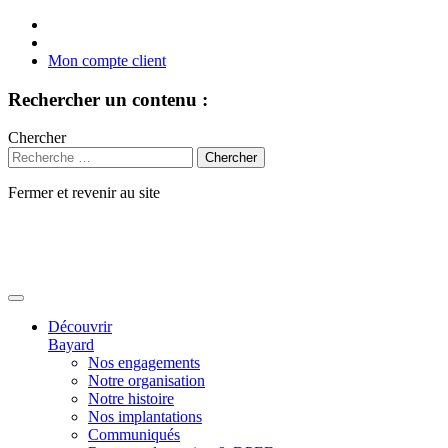
Mon compte client
Rechercher un contenu :
Chercher
Fermer et revenir au site
Aller
au
contenu
Découvrir
Bayard
Nos engagements
Notre organisation
Notre histoire
Nos implantations
Communiqués