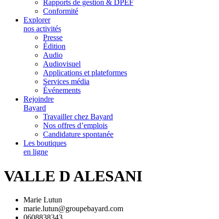
Rapports de gestion & DPEF
Conformité
Explorer
nos activités
Presse
Édition
Audio
Audiovisuel
Applications et plateformes
Services média
Événements
Rejoindre
Bayard
Travailler chez Bayard
Nos offres d’emplois
Candidature spontanée
Les boutiques
en ligne
VALLE D ALESANI
Marie Lutun
marie.lutun@groupebayard.com
0608838343