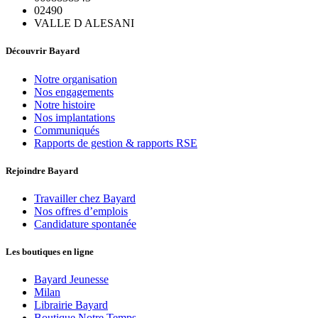
02490
VALLE D ALESANI
Découvrir Bayard
Notre organisation
Nos engagements
Notre histoire
Nos implantations
Communiqués
Rapports de gestion & rapports RSE
Rejoindre Bayard
Travailler chez Bayard
Nos offres d’emplois
Candidature spontanée
Les boutiques en ligne
Bayard Jeunesse
Milan
Librairie Bayard
Boutique Notre Temps