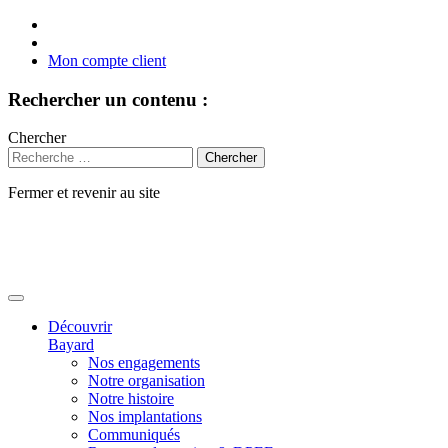
Mon compte client
Rechercher un contenu :
Chercher
Fermer et revenir au site
Aller
au
contenu
Découvrir
Bayard
Nos engagements
Notre organisation
Notre histoire
Nos implantations
Communiqués