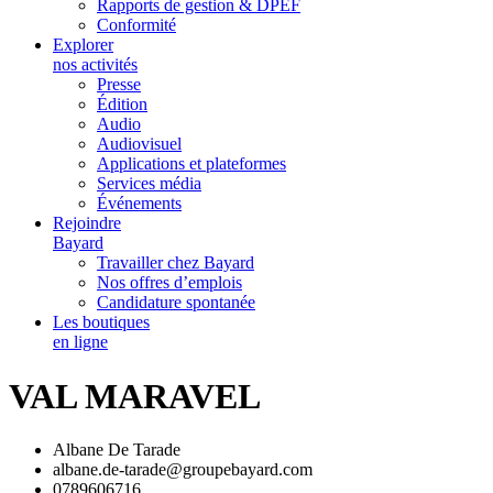
Rapports de gestion & DPEF
Conformité
Explorer
nos activités
Presse
Édition
Audio
Audiovisuel
Applications et plateformes
Services média
Événements
Rejoindre
Bayard
Travailler chez Bayard
Nos offres d’emplois
Candidature spontanée
Les boutiques
en ligne
VAL MARAVEL
Albane De Tarade
albane.de-tarade@groupebayard.com
0789606716