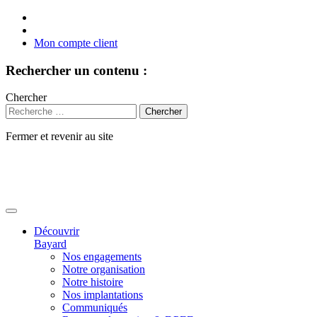
Mon compte client
Rechercher un contenu :
Chercher
Fermer et revenir au site
Aller
au
contenu
Découvrir
Bayard
Nos engagements
Notre organisation
Notre histoire
Nos implantations
Communiqués