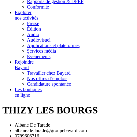
Rapports de gestion & DPEF
Conformité
Explorer
nos activités
Presse
Édition
Audio
Audiovisuel
Applications et plateformes
Services média
Événements
Rejoindre
Bayard
Travailler chez Bayard
Nos offres d’emplois
Candidature spontanée
Les boutiques
en ligne
THIZY LES BOURGS
Albane De Tarade
albane.de-tarade@groupebayard.com
0789606716