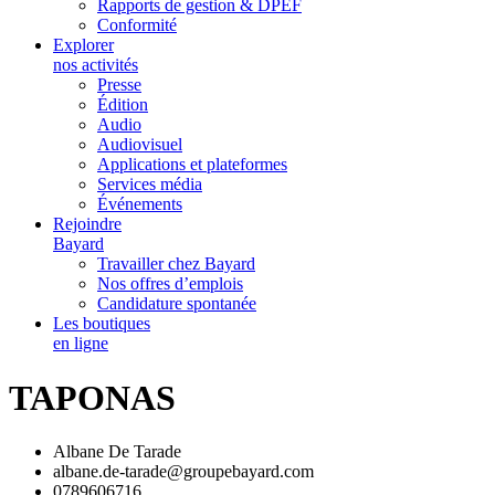
Rapports de gestion & DPEF
Conformité
Explorer
nos activités
Presse
Édition
Audio
Audiovisuel
Applications et plateformes
Services média
Événements
Rejoindre
Bayard
Travailler chez Bayard
Nos offres d’emplois
Candidature spontanée
Les boutiques
en ligne
TAPONAS
Albane De Tarade
albane.de-tarade@groupebayard.com
0789606716