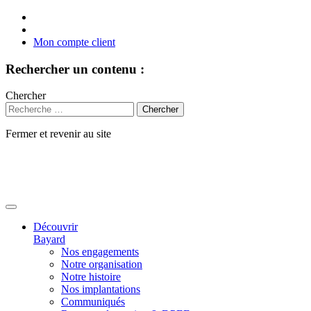
Mon compte client
Rechercher un contenu :
Chercher
Fermer et revenir au site
Aller
au
contenu
Découvrir
Bayard
Nos engagements
Notre organisation
Notre histoire
Nos implantations
Communiqués