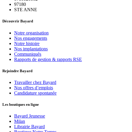
97180
STE ANNE
Découvrir Bayard
Notre organisation
Nos engagements
Notre histoire
Nos implantations
Communiqués
Rapports de gestion & rapports RSE
Rejoindre Bayard
Travailler chez Bayard
Nos offres d’emplois
Candidature spontanée
Les boutiques en ligne
Bayard Jeunesse
Milan
Librairie Bayard
Boutique Notre Temps