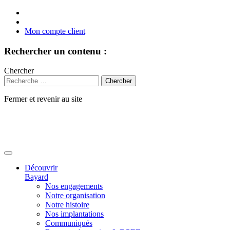
Mon compte client
Rechercher un contenu :
Chercher
Fermer et revenir au site
Aller
au
contenu
Découvrir
Bayard
Nos engagements
Notre organisation
Notre histoire
Nos implantations
Communiqués