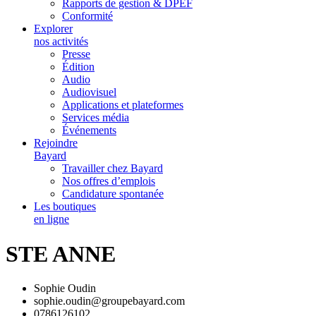
Rapports de gestion & DPEF
Conformité
Explorer
nos activités
Presse
Édition
Audio
Audiovisuel
Applications et plateformes
Services média
Événements
Rejoindre
Bayard
Travailler chez Bayard
Nos offres d’emplois
Candidature spontanée
Les boutiques
en ligne
STE ANNE
Sophie Oudin
sophie.oudin@groupebayard.com
0786126102