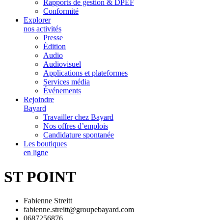
Rapports de gestion & DPEF
Conformité
Explorer
nos activités
Presse
Édition
Audio
Audiovisuel
Applications et plateformes
Services média
Événements
Rejoindre
Bayard
Travailler chez Bayard
Nos offres d’emplois
Candidature spontanée
Les boutiques
en ligne
ST POINT
Fabienne Streitt
fabienne.streitt@groupebayard.com
0687256876