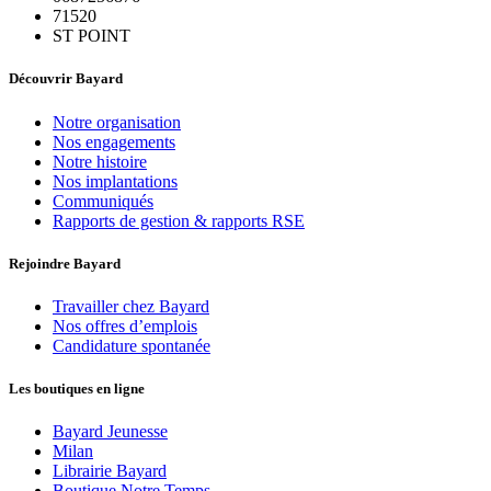
71520
ST POINT
Découvrir Bayard
Notre organisation
Nos engagements
Notre histoire
Nos implantations
Communiqués
Rapports de gestion & rapports RSE
Rejoindre Bayard
Travailler chez Bayard
Nos offres d’emplois
Candidature spontanée
Les boutiques en ligne
Bayard Jeunesse
Milan
Librairie Bayard
Boutique Notre Temps