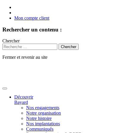
Mon compte client
Rechercher un contenu :
Chercher
Fermer et revenir au site
Aller
au
contenu
Découvrir
Bayard
Nos engagements
Notre organisation
Notre histoire
Nos implantations
Communiqués