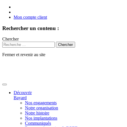
Mon compte client
Rechercher un contenu :
Chercher
Fermer et revenir au site
Aller
au
contenu
Découvrir
Bayard
Nos engagements
Notre organisation
Notre histoire
Nos implantations
Communiqués