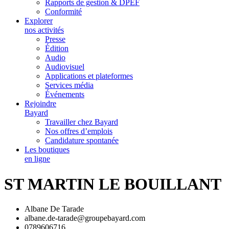
Rapports de gestion & DPEF
Conformité
Explorer
nos activités
Presse
Édition
Audio
Audiovisuel
Applications et plateformes
Services média
Événements
Rejoindre
Bayard
Travailler chez Bayard
Nos offres d’emplois
Candidature spontanée
Les boutiques
en ligne
ST MARTIN LE BOUILLANT
Albane De Tarade
albane.de-tarade@groupebayard.com
0789606716