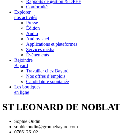
Rapports de gestion & DPEF
Conformité
Explorer
nos activités
Presse
Édition
Audio
Audiovisuel
Applications et plateformes
Services média
Événements
Rejoindre
Bayard
Travailler chez Bayard
Nos offres d’emplois
Candidature spontanée
Les boutiques
en ligne
ST LEONARD DE NOBLAT
Sophie Oudin
sophie.oudin@groupebayard.com
0786126102