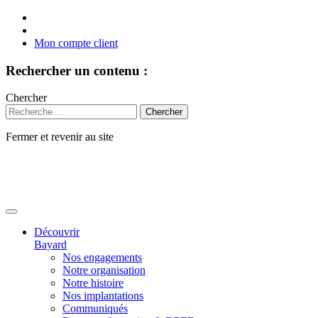
Mon compte client
Rechercher un contenu :
Chercher
Fermer et revenir au site
Aller
au
contenu
Découvrir
Bayard
Nos engagements
Notre organisation
Notre histoire
Nos implantations
Communiqués