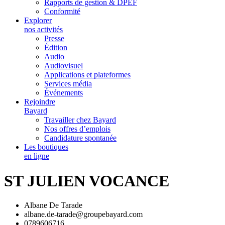
Rapports de gestion & DPEF
Conformité
Explorer
nos activités
Presse
Édition
Audio
Audiovisuel
Applications et plateformes
Services média
Événements
Rejoindre
Bayard
Travailler chez Bayard
Nos offres d’emplois
Candidature spontanée
Les boutiques
en ligne
ST JULIEN VOCANCE
Albane De Tarade
albane.de-tarade@groupebayard.com
0789606716