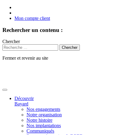
Mon compte client
Rechercher un contenu :
Chercher
Fermer et revenir au site
Aller
au
contenu
Découvrir
Bayard
Nos engagements
Notre organisation
Notre histoire
Nos implantations
Communiqués