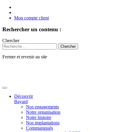
Mon compte client
Rechercher un contenu :
Chercher
Fermer et revenir au site
Aller
au
contenu
Découvrir
Bayard
Nos engagements
Notre organisation
Notre histoire
Nos implantations
Communiqués