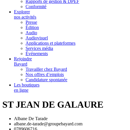
Rapports de gestion & DPEF
Conformité
Explorer
nos activités
Presse
Édition
Audio
Audiovisuel
Applications et plateformes
Services média
Événements
Rejoindre
Bayard
Travailler chez Bayard
Nos offres d’emplois
Candidature spontanée
Les boutiques
en ligne
ST JEAN DE GALAURE
Albane De Tarade
albane.de-tarade@groupebayard.com
0789606716