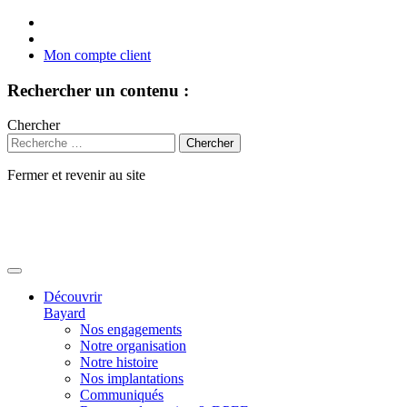
Mon compte client
Rechercher un contenu :
Chercher
Fermer et revenir au site
Aller
au
contenu
Découvrir
Bayard
Nos engagements
Notre organisation
Notre histoire
Nos implantations
Communiqués