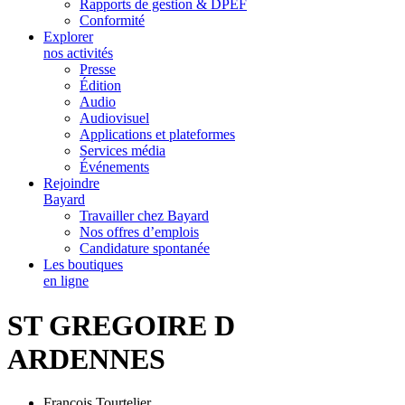
Rapports de gestion & DPEF
Conformité
Explorer
nos activités
Presse
Édition
Audio
Audiovisuel
Applications et plateformes
Services média
Événements
Rejoindre
Bayard
Travailler chez Bayard
Nos offres d’emplois
Candidature spontanée
Les boutiques
en ligne
ST GREGOIRE D
ARDENNES
François Tourtelier