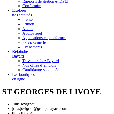
Rapports de gestion & DPEF
Conformité
Explorer
nos activités
Presse
Édition
Audio
Audiovisuel
Applications et plateformes
Services média
Événements
Rejoindre
Bayard
Travailler chez Bayard
Nos offres d’emplois
Candidature spontanée
Les boutiques
en ligne
ST GEORGES DE LIVOYE
Julia Jovignot
julia.jovignot@groupebayard.com
0637106754