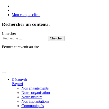
Mon compte client
Rechercher un contenu :
Chercher
Fermer et revenir au site
Aller
au
contenu
Découvrir
Bayard
Nos engagements
Notre organisation
Notre histoire
Nos implantations
Communiqués