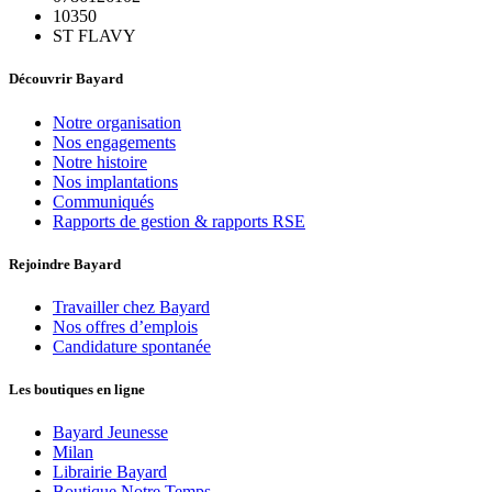
10350
ST FLAVY
Découvrir Bayard
Notre organisation
Nos engagements
Notre histoire
Nos implantations
Communiqués
Rapports de gestion & rapports RSE
Rejoindre Bayard
Travailler chez Bayard
Nos offres d’emplois
Candidature spontanée
Les boutiques en ligne
Bayard Jeunesse
Milan
Librairie Bayard
Boutique Notre Temps