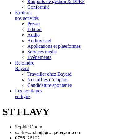
Rapports de gestion & DPEF
Conformité
Explorer
nos activités
Presse
Édition
Audio
Audiovisuel
Applications et plateformes
Services média
Événements
Rejoindre
Bayard
Travailler chez Bayard
Nos offres d’emplois
Candidature spontanée
Les boutiques
en ligne
ST FLAVY
Sophie Oudin
sophie.oudin@groupebayard.com
0786126102