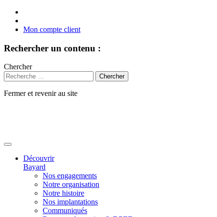
Mon compte client
Rechercher un contenu :
Chercher
Fermer et revenir au site
Aller
au
contenu
Découvrir
Bayard
Nos engagements
Notre organisation
Notre histoire
Nos implantations
Communiqués