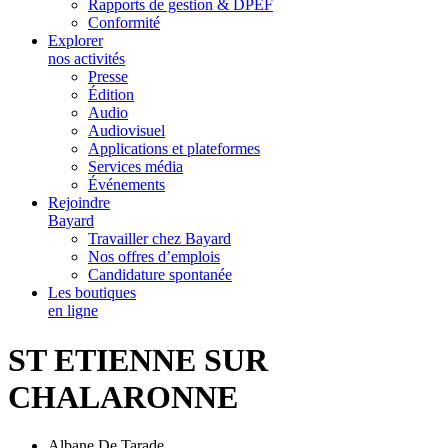
Rapports de gestion & DPEF
Conformité
Explorer
nos activités
Presse
Édition
Audio
Audiovisuel
Applications et plateformes
Services média
Événements
Rejoindre
Bayard
Travailler chez Bayard
Nos offres d’emplois
Candidature spontanée
Les boutiques
en ligne
ST ETIENNE SUR
CHALARONNE
Albane De Tarade