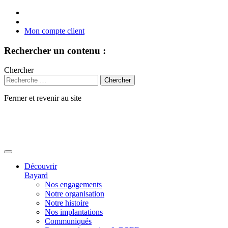
Mon compte client
Rechercher un contenu :
Chercher
Fermer et revenir au site
Aller
au
contenu
Découvrir
Bayard
Nos engagements
Notre organisation
Notre histoire
Nos implantations
Communiqués