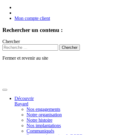
Mon compte client
Rechercher un contenu :
Chercher
Fermer et revenir au site
Aller
au
contenu
Découvrir
Bayard
Nos engagements
Notre organisation
Notre histoire
Nos implantations
Communiqués