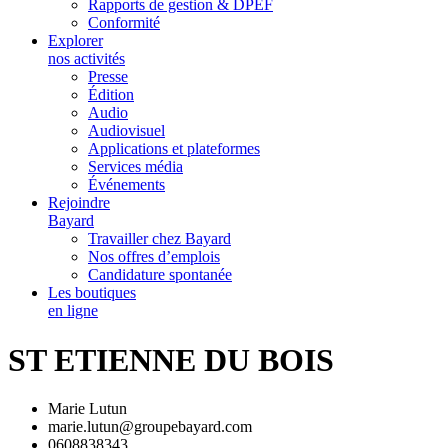
Rapports de gestion & DPEF
Conformité
Explorer
nos activités
Presse
Édition
Audio
Audiovisuel
Applications et plateformes
Services média
Événements
Rejoindre
Bayard
Travailler chez Bayard
Nos offres d’emplois
Candidature spontanée
Les boutiques
en ligne
ST ETIENNE DU BOIS
Marie Lutun
marie.lutun@groupebayard.com
0608838343