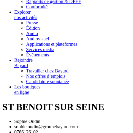
Rapports de gestion & DPEF
Conformité
Explorer
nos activités
Presse
Édition
Audio
Audiovisuel
Applications et plateformes
Services média
Événements
Rejoindre
Bayard
Travailler chez Bayard
Nos offres d’emplois
Candidature spontanée
Les boutiques
en ligne
ST BENOIT SUR SEINE
Sophie Oudin
sophie.oudin@groupebayard.com
0786126102