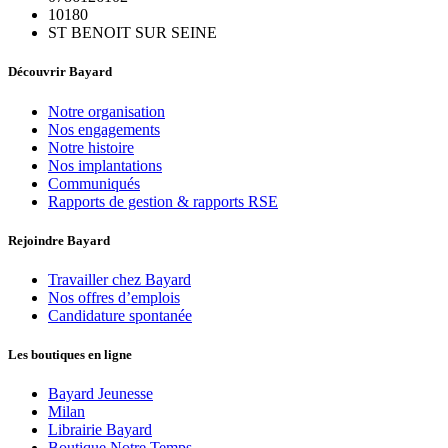
10180
ST BENOIT SUR SEINE
Découvrir Bayard
Notre organisation
Nos engagements
Notre histoire
Nos implantations
Communiqués
Rapports de gestion & rapports RSE
Rejoindre Bayard
Travailler chez Bayard
Nos offres d’emplois
Candidature spontanée
Les boutiques en ligne
Bayard Jeunesse
Milan
Librairie Bayard
Boutique Notre Temps