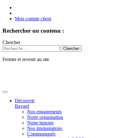
Mon compte client
Rechercher un contenu :
Chercher
Fermer et revenir au site
Aller
au
contenu
Découvrir
Bayard
Nos engagements
Notre organisation
Notre histoire
Nos implantations
Communiqués