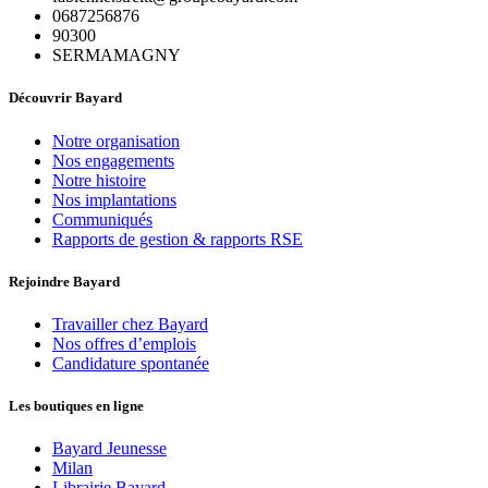
0687256876
90300
SERMAMAGNY
Découvrir Bayard
Notre organisation
Nos engagements
Notre histoire
Nos implantations
Communiqués
Rapports de gestion & rapports RSE
Rejoindre Bayard
Travailler chez Bayard
Nos offres d’emplois
Candidature spontanée
Les boutiques en ligne
Bayard Jeunesse
Milan
Librairie Bayard