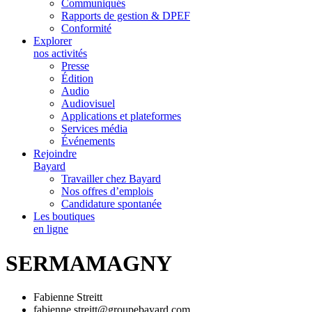
Communiqués
Rapports de gestion & DPEF
Conformité
Explorer
nos activités
Presse
Édition
Audio
Audiovisuel
Applications et plateformes
Services média
Événements
Rejoindre
Bayard
Travailler chez Bayard
Nos offres d’emplois
Candidature spontanée
Les boutiques
en ligne
SERMAMAGNY
Fabienne Streitt
fabienne.streitt@groupebayard.com