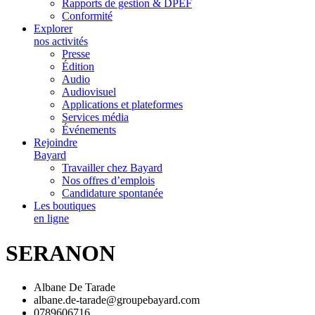
Rapports de gestion & DPEF
Conformité
Explorer
nos activités
Presse
Édition
Audio
Audiovisuel
Applications et plateformes
Services média
Événements
Rejoindre
Bayard
Travailler chez Bayard
Nos offres d’emplois
Candidature spontanée
Les boutiques
en ligne
SERANON
Albane De Tarade
albane.de-tarade@groupebayard.com
0789606716