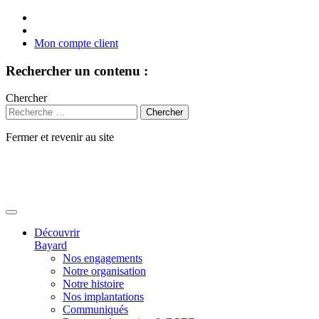
Mon compte client
Rechercher un contenu :
Chercher
Fermer et revenir au site
Aller
au
contenu
Découvrir
Bayard
Nos engagements
Notre organisation
Notre histoire
Nos implantations
Communiqués