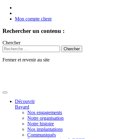
Mon compte client
Rechercher un contenu :
Chercher
Fermer et revenir au site
Aller
au
contenu
Découvrir
Bayard
Nos engagements
Notre organisation
Notre histoire
Nos implantations
Communiqués