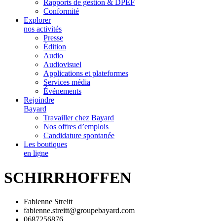
Rapports de gestion & DPEF
Conformité
Explorer
nos activités
Presse
Édition
Audio
Audiovisuel
Applications et plateformes
Services média
Événements
Rejoindre
Bayard
Travailler chez Bayard
Nos offres d’emplois
Candidature spontanée
Les boutiques
en ligne
SCHIRRHOFFEN
Fabienne Streitt
fabienne.streitt@groupebayard.com
0687256876