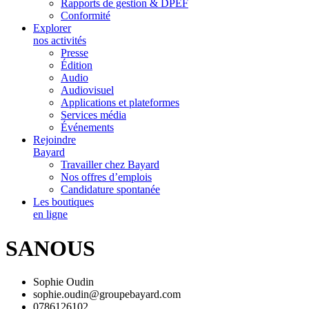
Rapports de gestion & DPEF
Conformité
Explorer
nos activités
Presse
Édition
Audio
Audiovisuel
Applications et plateformes
Services média
Événements
Rejoindre
Bayard
Travailler chez Bayard
Nos offres d’emplois
Candidature spontanée
Les boutiques
en ligne
SANOUS
Sophie Oudin
sophie.oudin@groupebayard.com
0786126102