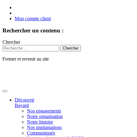
Mon compte client
Rechercher un contenu :
Chercher
Fermer et revenir au site
Aller
au
contenu
Découvrir
Bayard
Nos engagements
Notre organisation
Notre histoire
Nos implantations
Communiqués