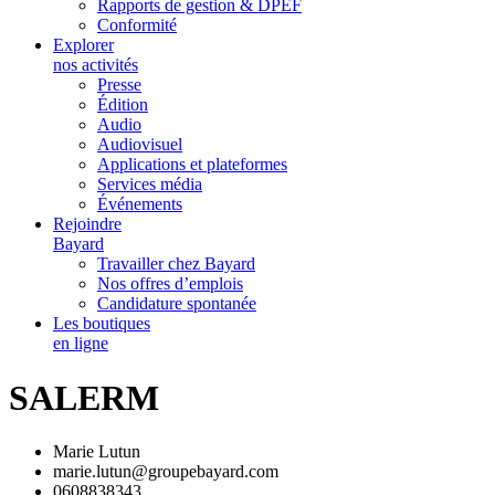
Rapports de gestion & DPEF
Conformité
Explorer
nos activités
Presse
Édition
Audio
Audiovisuel
Applications et plateformes
Services média
Événements
Rejoindre
Bayard
Travailler chez Bayard
Nos offres d’emplois
Candidature spontanée
Les boutiques
en ligne
SALERM
Marie Lutun
marie.lutun@groupebayard.com
0608838343