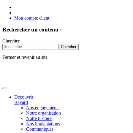
Mon compte client
Rechercher un contenu :
Chercher
Fermer et revenir au site
Aller
au
contenu
Découvrir
Bayard
Nos engagements
Notre organisation
Notre histoire
Nos implantations
Communiqués