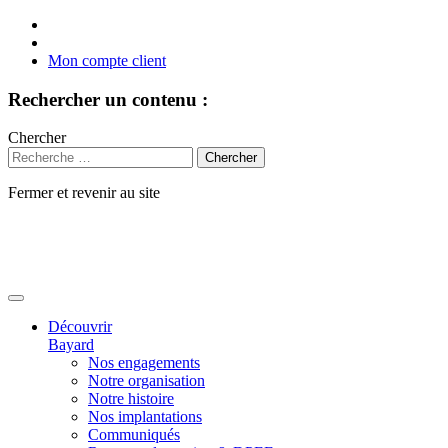
Mon compte client
Rechercher un contenu :
Chercher
Fermer et revenir au site
Aller
au
contenu
Découvrir
Bayard
Nos engagements
Notre organisation
Notre histoire
Nos implantations
Communiqués