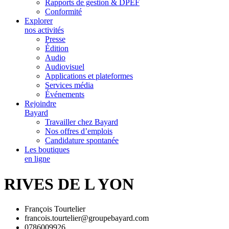
Rapports de gestion & DPEF
Conformité
Explorer
nos activités
Presse
Édition
Audio
Audiovisuel
Applications et plateformes
Services média
Événements
Rejoindre
Bayard
Travailler chez Bayard
Nos offres d’emplois
Candidature spontanée
Les boutiques
en ligne
RIVES DE L YON
François Tourtelier
francois.tourtelier@groupebayard.com
0786009926