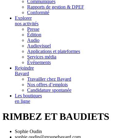
Communiqués
Rapports de gestion & DPEF
Conformité
Explorer
nos activités
Presse
Édition
Audio
Audiovisuel
Applications et plateformes
Services média
Événements
Rejoindre
Bayard
Travailler chez Bayard
Nos offres d’emplois
Candidature spontanée
Les boutiques
en ligne
RIMBEZ ET BAUDIETS
Sophie Oudin
sophie.oudin@groupebayard.com