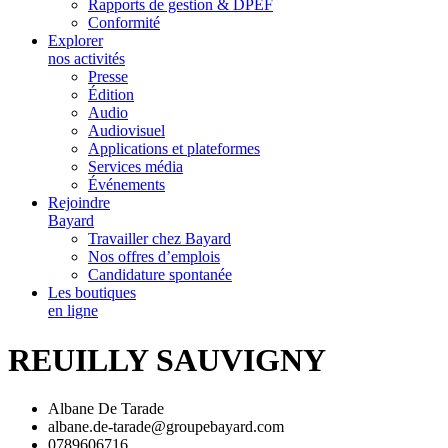
Rapports de gestion & DPEF
Conformité
Explorer
nos activités
Presse
Édition
Audio
Audiovisuel
Applications et plateformes
Services média
Événements
Rejoindre
Bayard
Travailler chez Bayard
Nos offres d’emplois
Candidature spontanée
Les boutiques
en ligne
REUILLY SAUVIGNY
Albane De Tarade
albane.de-tarade@groupebayard.com
0789606716