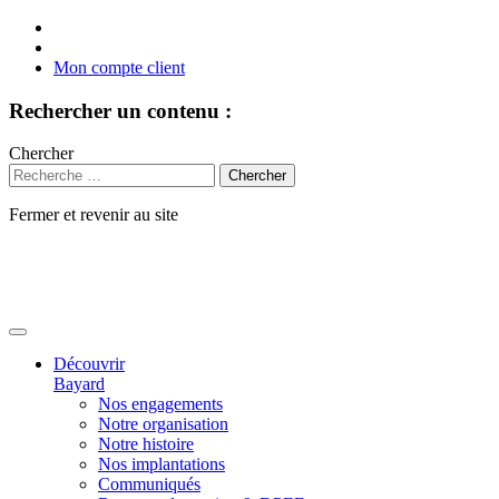
Mon compte client
Rechercher un contenu :
Chercher
Fermer et revenir au site
Aller
au
contenu
Découvrir
Bayard
Nos engagements
Notre organisation
Notre histoire
Nos implantations
Communiqués