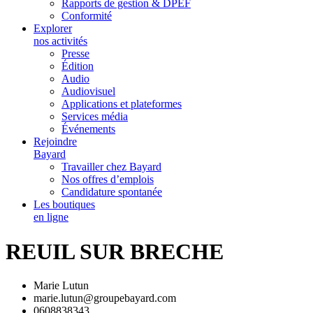
Rapports de gestion & DPEF
Conformité
Explorer
nos activités
Presse
Édition
Audio
Audiovisuel
Applications et plateformes
Services média
Événements
Rejoindre
Bayard
Travailler chez Bayard
Nos offres d’emplois
Candidature spontanée
Les boutiques
en ligne
REUIL SUR BRECHE
Marie Lutun
marie.lutun@groupebayard.com
0608838343