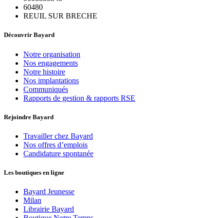
60480
REUIL SUR BRECHE
Découvrir Bayard
Notre organisation
Nos engagements
Notre histoire
Nos implantations
Communiqués
Rapports de gestion & rapports RSE
Rejoindre Bayard
Travailler chez Bayard
Nos offres d’emplois
Candidature spontanée
Les boutiques en ligne
Bayard Jeunesse
Milan
Librairie Bayard
Boutique Notre Temps