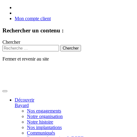
Mon compte client
Rechercher un contenu :
Chercher
Fermer et revenir au site
Aller
au
contenu
Découvrir
Bayard
Nos engagements
Notre organisation
Notre histoire
Nos implantations
Communiqués