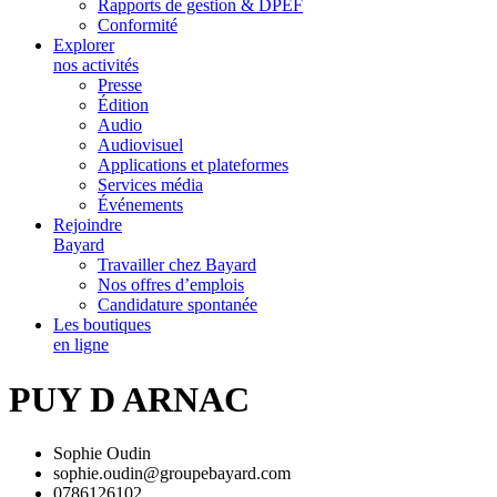
Rapports de gestion & DPEF
Conformité
Explorer
nos activités
Presse
Édition
Audio
Audiovisuel
Applications et plateformes
Services média
Événements
Rejoindre
Bayard
Travailler chez Bayard
Nos offres d’emplois
Candidature spontanée
Les boutiques
en ligne
PUY D ARNAC
Sophie Oudin
sophie.oudin@groupebayard.com
0786126102