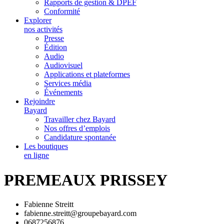
Rapports de gestion & DPEF
Conformité
Explorer
nos activités
Presse
Édition
Audio
Audiovisuel
Applications et plateformes
Services média
Événements
Rejoindre
Bayard
Travailler chez Bayard
Nos offres d’emplois
Candidature spontanée
Les boutiques
en ligne
PREMEAUX PRISSEY
Fabienne Streitt
fabienne.streitt@groupebayard.com
0687256876