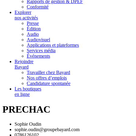
Rapports de gestion & DPEF
Conformité
Explorer
nos activités
Presse
Édition
Audio
Audiovisuel
Applications et plateformes
Services média
Événements
Rejoindre
Bayard
Travailler chez Bayard
Nos offres d’emplois
Candidature spontanée
Les boutiques
en ligne
PRECHAC
Sophie Oudin
sophie.oudin@groupebayard.com
0786126102