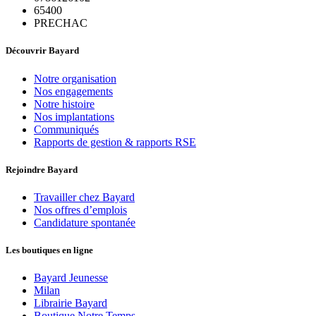
65400
PRECHAC
Découvrir Bayard
Notre organisation
Nos engagements
Notre histoire
Nos implantations
Communiqués
Rapports de gestion & rapports RSE
Rejoindre Bayard
Travailler chez Bayard
Nos offres d’emplois
Candidature spontanée
Les boutiques en ligne
Bayard Jeunesse
Milan
Librairie Bayard
Boutique Notre Temps