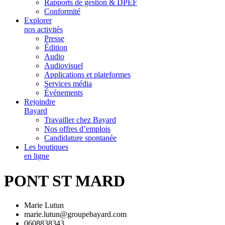
Rapports de gestion & DPEF
Conformité
Explorer
nos activités
Presse
Édition
Audio
Audiovisuel
Applications et plateformes
Services média
Événements
Rejoindre
Bayard
Travailler chez Bayard
Nos offres d’emplois
Candidature spontanée
Les boutiques
en ligne
PONT ST MARD
Marie Lutun
marie.lutun@groupebayard.com
0608838343