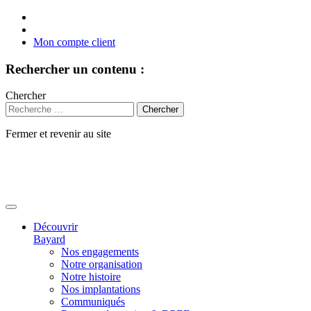
Mon compte client
Rechercher un contenu :
Chercher
Fermer et revenir au site
Aller
au
contenu
Découvrir
Bayard
Nos engagements
Notre organisation
Notre histoire
Nos implantations
Communiqués