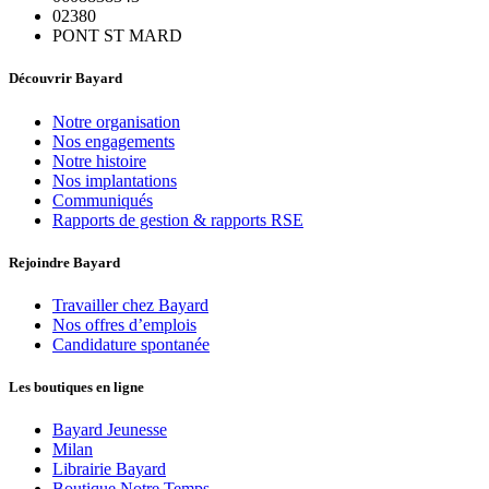
02380
PONT ST MARD
Découvrir Bayard
Notre organisation
Nos engagements
Notre histoire
Nos implantations
Communiqués
Rapports de gestion & rapports RSE
Rejoindre Bayard
Travailler chez Bayard
Nos offres d’emplois
Candidature spontanée
Les boutiques en ligne
Bayard Jeunesse
Milan
Librairie Bayard
Boutique Notre Temps