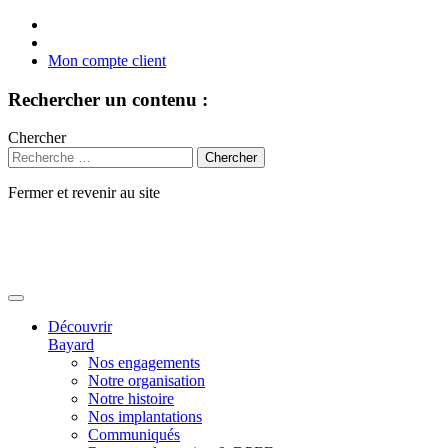
Mon compte client
Rechercher un contenu :
Chercher
Fermer et revenir au site
Aller
au
contenu
Découvrir
Bayard
Nos engagements
Notre organisation
Notre histoire
Nos implantations
Communiqués