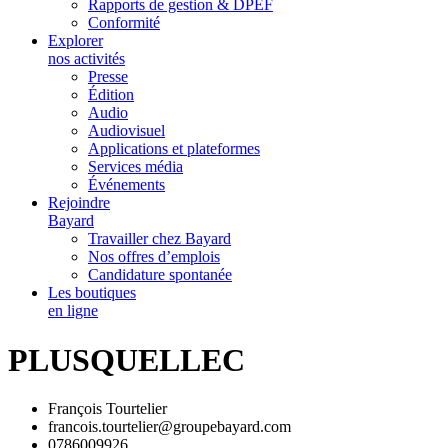
Rapports de gestion & DPEF
Conformité
Explorer
nos activités
Presse
Édition
Audio
Audiovisuel
Applications et plateformes
Services média
Événements
Rejoindre
Bayard
Travailler chez Bayard
Nos offres d’emplois
Candidature spontanée
Les boutiques
en ligne
PLUSQUELLEC
François Tourtelier
francois.tourtelier@groupebayard.com
0786009926