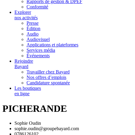
Rapports de gestion & DPEF
Conformité
Explorer
nos activités
Presse
Édition
Audio
Audiovisuel
Applications et plateformes
Services média
Événements
Rejoindre
Bayard
Travailler chez Bayard
Nos offres d’emplois
Candidature spontanée
Les boutiques
en ligne
PICHERANDE
Sophie Oudin
sophie.oudin@groupebayard.com
0786126102