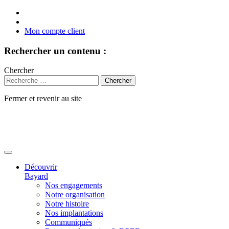
Mon compte client
Rechercher un contenu :
Chercher
Fermer et revenir au site
Aller
au
contenu
Découvrir
Bayard
Nos engagements
Notre organisation
Notre histoire
Nos implantations
Communiqués