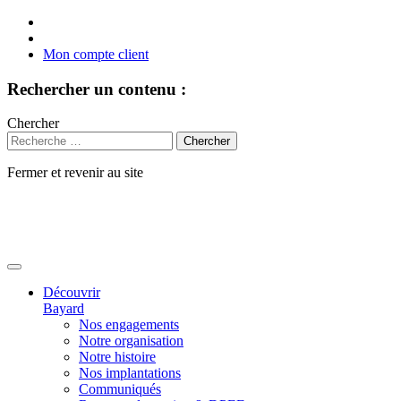
Mon compte client
Rechercher un contenu :
Chercher
Fermer et revenir au site
Aller
au
contenu
Découvrir
Bayard
Nos engagements
Notre organisation
Notre histoire
Nos implantations
Communiqués