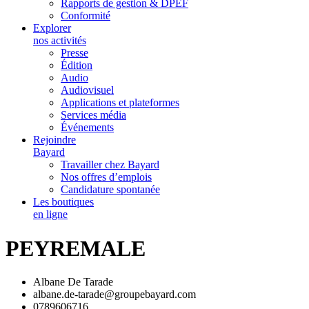
Rapports de gestion & DPEF
Conformité
Explorer
nos activités
Presse
Édition
Audio
Audiovisuel
Applications et plateformes
Services média
Événements
Rejoindre
Bayard
Travailler chez Bayard
Nos offres d’emplois
Candidature spontanée
Les boutiques
en ligne
PEYREMALE
Albane De Tarade
albane.de-tarade@groupebayard.com
0789606716