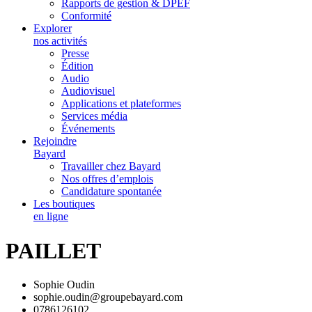
Rapports de gestion & DPEF
Conformité
Explorer
nos activités
Presse
Édition
Audio
Audiovisuel
Applications et plateformes
Services média
Événements
Rejoindre
Bayard
Travailler chez Bayard
Nos offres d’emplois
Candidature spontanée
Les boutiques
en ligne
PAILLET
Sophie Oudin
sophie.oudin@groupebayard.com
0786126102