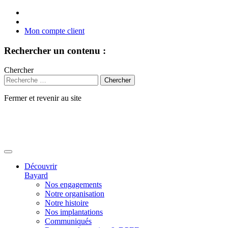
Mon compte client
Rechercher un contenu :
Chercher
Fermer et revenir au site
Aller
au
contenu
Découvrir
Bayard
Nos engagements
Notre organisation
Notre histoire
Nos implantations
Communiqués