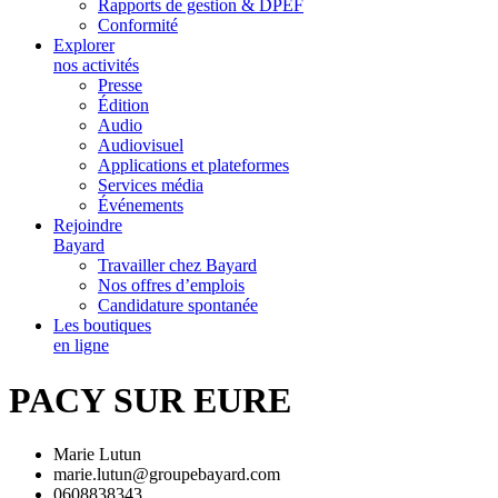
Rapports de gestion & DPEF
Conformité
Explorer
nos activités
Presse
Édition
Audio
Audiovisuel
Applications et plateformes
Services média
Événements
Rejoindre
Bayard
Travailler chez Bayard
Nos offres d’emplois
Candidature spontanée
Les boutiques
en ligne
PACY SUR EURE
Marie Lutun
marie.lutun@groupebayard.com
0608838343