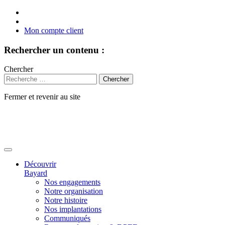
Mon compte client
Rechercher un contenu :
Chercher
Fermer et revenir au site
Aller
au
contenu
Découvrir
Bayard
Nos engagements
Notre organisation
Notre histoire
Nos implantations
Communiqués