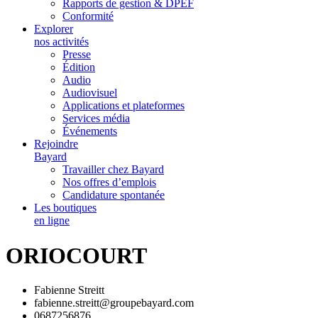
Rapports de gestion & DPEF
Conformité
Explorer
nos activités
Presse
Édition
Audio
Audiovisuel
Applications et plateformes
Services média
Événements
Rejoindre
Bayard
Travailler chez Bayard
Nos offres d’emplois
Candidature spontanée
Les boutiques
en ligne
ORIOCOURT
Fabienne Streitt
fabienne.streitt@groupebayard.com
0687256876