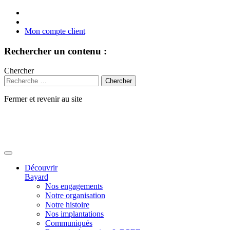
Mon compte client
Rechercher un contenu :
Chercher
Fermer et revenir au site
Aller
au
contenu
Découvrir
Bayard
Nos engagements
Notre organisation
Notre histoire
Nos implantations
Communiqués