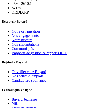
0786126102
64130
ORDIARP
Découvrir Bayard
Notre organisation
Nos engagements
Notre histoire
Nos implantations
Communiqués
Rapports de gestion & rapports RSE
Rejoindre Bayard
Travailler chez Bayard
Nos offres d’emplois
Candidature spontanée
Les boutiques en ligne
Bayard Jeunesse
Milan
Librairie Bayard