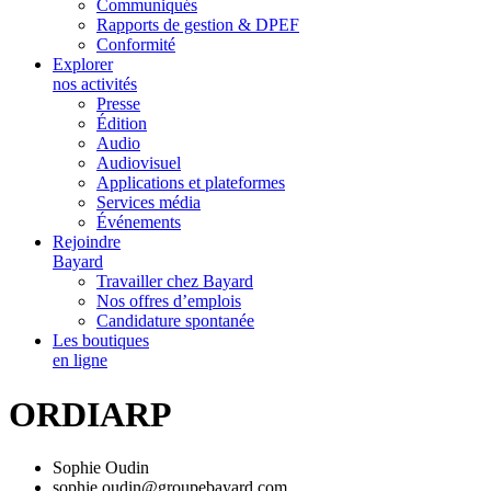
Communiqués
Rapports de gestion & DPEF
Conformité
Explorer
nos activités
Presse
Édition
Audio
Audiovisuel
Applications et plateformes
Services média
Événements
Rejoindre
Bayard
Travailler chez Bayard
Nos offres d’emplois
Candidature spontanée
Les boutiques
en ligne
ORDIARP
Sophie Oudin
sophie.oudin@groupebayard.com