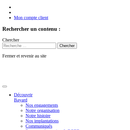
Mon compte client
Rechercher un contenu :
Chercher
Fermer et revenir au site
Aller
au
contenu
Découvrir
Bayard
Nos engagements
Notre organisation
Notre histoire
Nos implantations
Communiqués