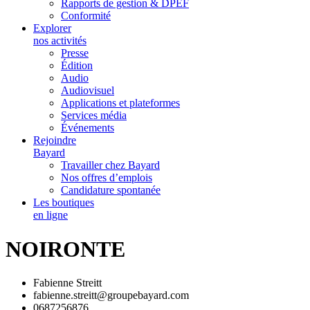
Rapports de gestion & DPEF
Conformité
Explorer
nos activités
Presse
Édition
Audio
Audiovisuel
Applications et plateformes
Services média
Événements
Rejoindre
Bayard
Travailler chez Bayard
Nos offres d’emplois
Candidature spontanée
Les boutiques
en ligne
NOIRONTE
Fabienne Streitt
fabienne.streitt@groupebayard.com
0687256876