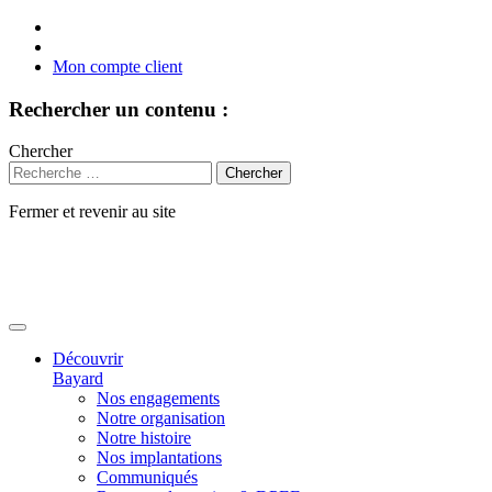
Mon compte client
Rechercher un contenu :
Chercher
Fermer et revenir au site
Aller
au
contenu
Découvrir
Bayard
Nos engagements
Notre organisation
Notre histoire
Nos implantations
Communiqués