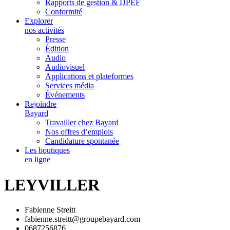
Rapports de gestion & DPEF
Conformité
Explorer
nos activités
Presse
Édition
Audio
Audiovisuel
Applications et plateformes
Services média
Événements
Rejoindre
Bayard
Travailler chez Bayard
Nos offres d’emplois
Candidature spontanée
Les boutiques
en ligne
LEYVILLER
Fabienne Streitt
fabienne.streitt@groupebayard.com
0687256876