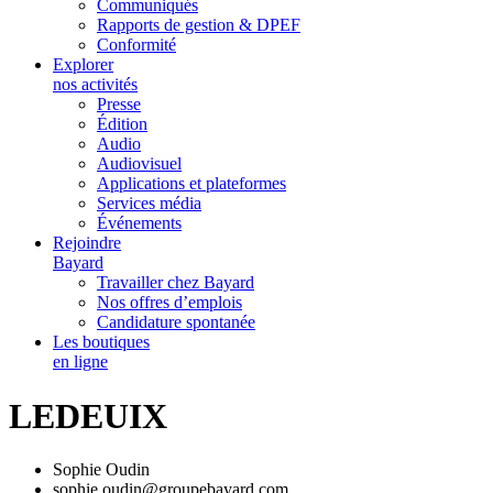
Communiqués
Rapports de gestion & DPEF
Conformité
Explorer
nos activités
Presse
Édition
Audio
Audiovisuel
Applications et plateformes
Services média
Événements
Rejoindre
Bayard
Travailler chez Bayard
Nos offres d’emplois
Candidature spontanée
Les boutiques
en ligne
LEDEUIX
Sophie Oudin
sophie.oudin@groupebayard.com