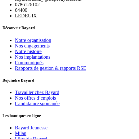
0786126102
64400
LEDEUIX
Découvrir Bayard
Notre organisation
Nos engagements
Notre histoire
Nos implantations
Communiqués
Rapports de gestion & rapports RSE
Rejoindre Bayard
Travailler chez Bayard
Nos offres d’emplois
Candidature spontanée
Les boutiques en ligne
Bayard Jeunesse
Milan
Librairie Bayard