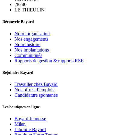
28240
LE THIEULIN
Découvrir Bayard
Notre organisation
Nos engagements
Notre histoire
Nos implantations
Communiqués
Rapports de gestion & rapports RSE
Rejoindre Bayard
Travailler chez Bayard
Nos offres d’emplois
Candidature spontanée
Les boutiques en ligne
Bayard Jeunesse
Milan
Librairie Bayard
Boutique Notre Temps