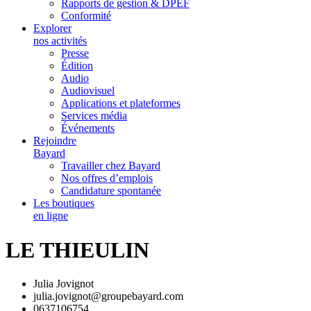
Rapports de gestion & DPEF
Conformité
Explorer
nos activités
Presse
Édition
Audio
Audiovisuel
Applications et plateformes
Services média
Événements
Rejoindre
Bayard
Travailler chez Bayard
Nos offres d’emplois
Candidature spontanée
Les boutiques
en ligne
LE THIEULIN
Julia Jovignot
julia.jovignot@groupebayard.com
0637106754