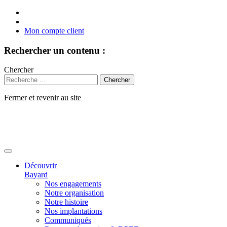
Mon compte client
Rechercher un contenu :
Chercher
Fermer et revenir au site
Aller
au
contenu
Découvrir
Bayard
Nos engagements
Notre organisation
Notre histoire
Nos implantations
Communiqués